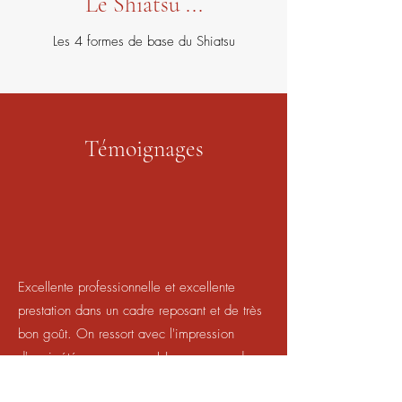
Le Shiatsu ...
Les 4 formes de base du Shiatsu
Témoignages
Excellente professionnelle et excellente
prestation dans un cadre reposant et de très
bon goût. On ressort avec l'impression
d'avoir été en vacances ! Je recommande
vivement.