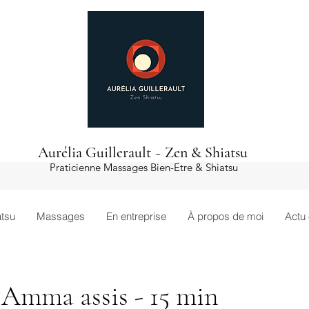
Aurélia Guillerault ~ Zen & Shiatsu
Praticienne Massages Bien-Etre & Shiatsu
atsu
Massages
En entreprise
À propos de moi
Actu 
Amma assis - 15 min